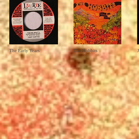
The Early Years
The Hobbits
J