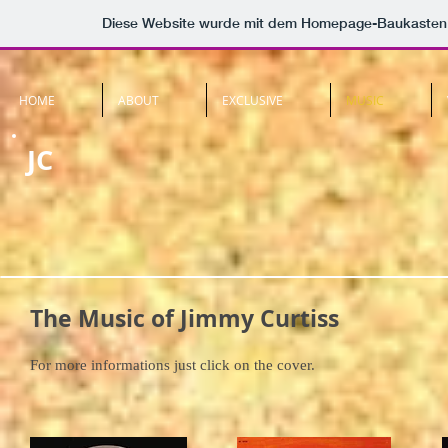
Diese Website wurde mit dem Homepage-Baukasten
HOME
ABOUT
EXCLUSIVE
MUSIC
JC
The Music of Jimmy Curtiss
For more informations just click on the cover.